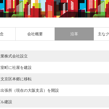
念
会社概要
沿革
主な
産業株式会社設立
橋室町に社屋を建設
を文京区本郷に移転
に出張所（現在の大阪支店）を開設
ビル建設