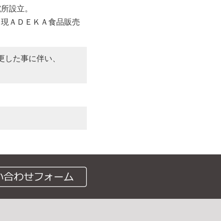
究所設立。
（現ＡＤＥＫＡ食品販売
更した事に伴い、